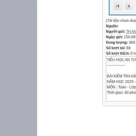
(
Tài liệu chưa đư
Nguồn:
Người gửi:
TH A
Ngày gửi:
15h:08
Dung lượng:
369
Số lượt tải:
88
Số lượt thích:
0 n
TIỂU HỌC AN T
---------------
BÀI KIỂM TRA GIỮ
NĂM HỌC 2025 –
MÔN : Toán - Lớp
Thời gian: 40 phú
Họ và tên : ................
Điểm
Lời nhận xét của 
……………………
……………………