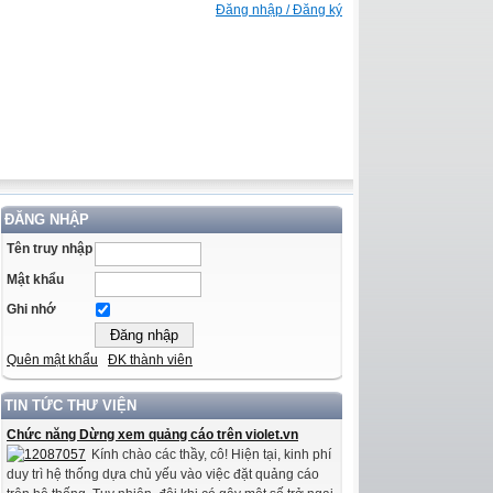
Đăng nhập / Đăng ký
ĐĂNG NHẬP
Tên truy nhập
Mật khẩu
Ghi nhớ
Quên mật khẩu
ĐK thành viên
TIN TỨC THƯ VIỆN
Chức năng Dừng xem quảng cáo trên violet.vn
Kính chào các thầy, cô! Hiện tại, kinh phí
duy trì hệ thống dựa chủ yếu vào việc đặt quảng cáo