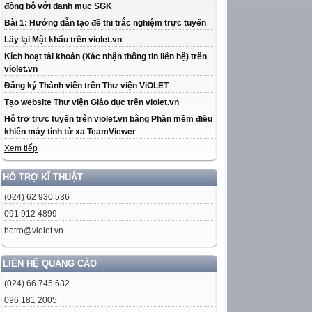
đồng bộ với danh mục SGK
Bài 1: Hướng dẫn tạo đề thi trắc nghiệm trực tuyến
Lấy lại Mật khẩu trên violet.vn
Kích hoạt tài khoản (Xác nhận thông tin liên hệ) trên
violet.vn
Đăng ký Thành viên trên Thư viện ViOLET
Tạo website Thư viện Giáo dục trên violet.vn
Hỗ trợ trực tuyến trên violet.vn bằng Phần mềm điều
khiển máy tính từ xa TeamViewer
Xem tiếp
HỖ TRỢ KĨ THUẬT
(024) 62 930 536
091 912 4899
hotro@violet.vn
LIÊN HỆ QUẢNG CÁO
(024) 66 745 632
096 181 2005