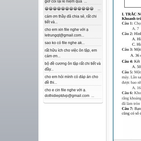
giờ coi lại kỉ niệm quá ...
😀😀😀😀😀😀😀😀😀😀😀😀 ...
cám ơn thầy đã chia sẻ, rất chi
tiết và...
cho em xin file nghe với ạ
letrungqt@gmail.com...
sao ko có file nghe ak...
rất hữu ích cho việc ôn tập, em
cám ơn...
bộ đề cương ôn tập rất chi tiết và
đầy...
cho em hỏi mình có đáp án cho
đề thi...
cho e cin file nghe với ạ.
dothidieptdvp@gmail.com ...