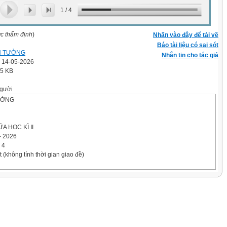
1
/
4
ợc thẩm định
)
Nhấn vào đây để tải về
Báo tài liệu có sai sót
N TƯỜNG
Nhắn tin cho tác giả
' 14-05-2026
.5 KB
gười
ƯỜNG
A HỌC KÌ II
 2026
 4
t (không tính thời gian giao đề)
..................................................... Lớp : 4 ................
giáo viên
……………….………………………………………
………………………………………………………