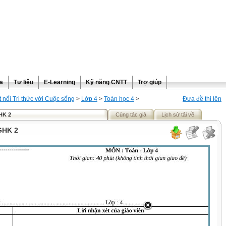
ra
Tư liệu
E-Learning
Kỹ năng CNTT
Trợ giúp
t nối Tri thức với Cuộc sống
>
Lớp 4
>
Toán học 4
>
Đưa đề thi lên
HK 2
Cùng tác giả
Lịch sử tải về
GHK 2