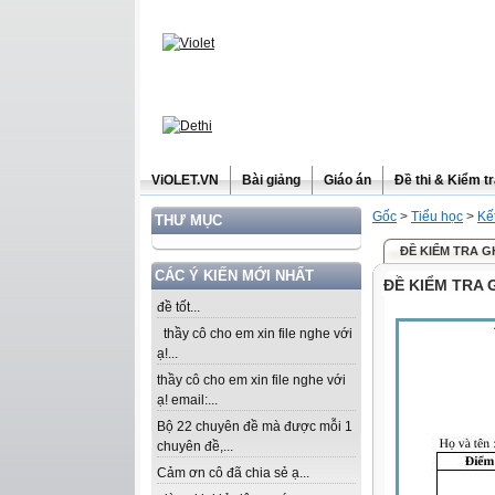
ViOLET.VN
Bài giảng
Giáo án
Đề thi & Kiểm t
Gốc
>
Tiểu học
>
Kế
THƯ MỤC
ĐỀ KIỂM TRA G
CÁC Ý KIẾN MỚI NHẤT
ĐỀ KIỂM TRA 
đề tốt...
thầy cô cho em xin file nghe với
ạ!...
thầy cô cho em xin file nghe với
ạ! email:...
Bộ 22 chuyên đề mà được mỗi 1
chuyên đề,...
Cảm ơn cô đã chia sẻ ạ...