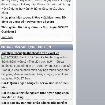
trên hệ thống. Tuy nhiên, đôi khi có gây một số trở ngại
đối với thầy, cô khi truy cập. Vì vậy, để thuận tiện trong
việc sử dụng thư viện hệ thống đã cung cấp chức
năng...
Khắc phục hiện tượng không xuất hiện menu Bộ
công cụ Violet trên PowerPoint và Word
Thử nghiệm Hệ thống Kiểm tra Trực tuyến ViOLET
Giai đoạn 1
Xem tiếp
HƯỚNG DẪN SỬ DỤNG THƯ VIỆN
Xác thực Thông tin thành viên trên violet.vn
Sau khi đã đăng ký thành công và trở
thành thành viên của Thư viện trực tuyến, nếu bạn
muốn tạo trang riêng cho Trường, Phòng Giáo dục, Sở
Giáo dục, cho cá nhân mình hay bạn muốn soạn thảo
bài giảng điện tử trực tuyến bằng công cụ soạn thảo
bài giảng ViOLET, bạn...
Bài 4: Quản lí ngân hàng câu hỏi và sinh đề có điều
kiện
Bài 3: Tạo đề thi trắc nghiệm trực tuyến dạng chọn
một đáp án đúng
Bài 2: Tạo cây thư mục chứa câu hỏi trắc nghiệm