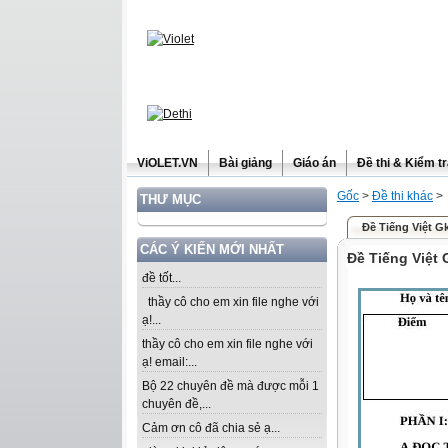
ViOLET.VN
Bài giảng
Giáo án
Đề thi & Kiểm t
Gốc
>
Đề thi khác
>
THƯ MỤC
Đề Tiếng Việt Gk
CÁC Ý KIẾN MỚI NHẤT
Đề Tiếng Việt 
đề tốt...
thầy cô cho em xin file nghe với
ạ!...
thầy cô cho em xin file nghe với
ạ! email:...
Bộ 22 chuyên đề mà được mỗi 1
chuyên đề,...
Cảm ơn cô đã chia sẻ ạ...