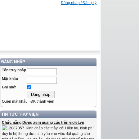
Đăng nhập / Đăng ký
ĐĂNG NHẬP
Tên truy nhập
Mật khẩu
Ghi nhớ
Quên mật khẩu
ĐK thành viên
TIN TỨC THƯ VIỆN
Chức năng Dừng xem quảng cáo trên violet.vn
Kính chào các thầy, cô! Hiện tại, kinh phí
duy trì hệ thống dựa chủ yếu vào việc đặt quảng cáo