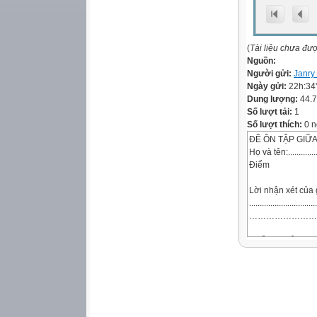
(
Tài liệu chưa đư
Nguồn:
Người gửi:
Janry
Ngày gửi:
22h:34
Dung lượng:
44.
Số lượt tải:
1
Số lượt thích:
0 n
ĐỀ ÔN TẬP GIỮA 
Họ và tên:.................
Điểm
Lời nhận xét của 
................................
……………………
PHẦN I: KIỂM T
A.ĐỌC THÀNH TIẾN
B.ĐỌC– HIỂU (4 
Thăm sở thú
Bố và mẹ cho bé đ