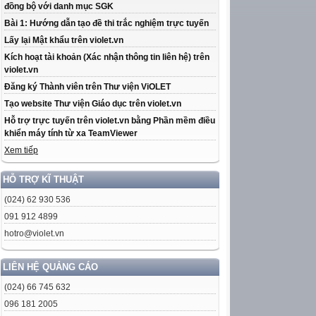
đồng bộ với danh mục SGK
Bài 1: Hướng dẫn tạo đề thi trắc nghiệm trực tuyến
Lấy lại Mật khẩu trên violet.vn
Kích hoạt tài khoản (Xác nhận thông tin liên hệ) trên
violet.vn
Đăng ký Thành viên trên Thư viện ViOLET
Tạo website Thư viện Giáo dục trên violet.vn
Hỗ trợ trực tuyến trên violet.vn bằng Phần mềm điều
khiển máy tính từ xa TeamViewer
Xem tiếp
HỖ TRỢ KĨ THUẬT
(024) 62 930 536
091 912 4899
hotro@violet.vn
LIÊN HỆ QUẢNG CÁO
(024) 66 745 632
096 181 2005