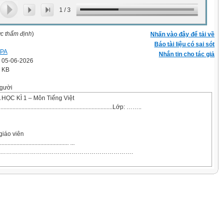
1
/
3
ợc thẩm định
)
Nhấn vào đây để tải về
Báo tài liệu có sai sót
 PA
Nhắn tin cho tác giả
' 05-06-2026
7 KB
gười
HỌC KÌ 1 – Môn Tiếng Việt
........................................................................Lớp: ……..
giáo viên
.............................................. ...
………………………………………………………….
RA ĐỌC
G: 6 điểm (GV gọi HS đọc 1 đoạn văn bất kì).
điểm):
i thăm sở thú. Ở đó có dê, có ngựa, có khỉ, có cả