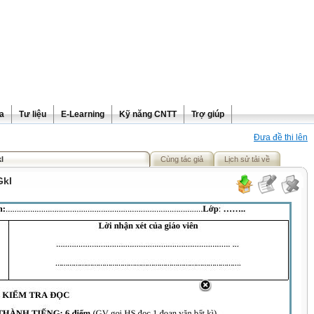
ra
Tư liệu
E-Learning
Kỹ năng CNTT
Trợ giúp
Đưa đề thi lên
I
Cùng tác giả
Lịch sử tải về
GkI