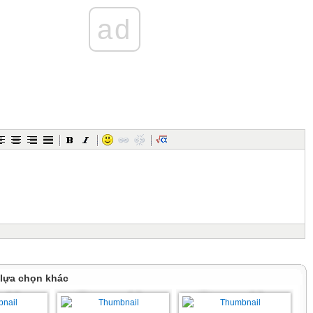
ư tử. Bé nem nép, đi khép nép và nhè nhẹ để xem thú.
o đáp án trả lời đúng
ad
m) Bố và mẹ cho bé đi đâu?
.
) Ở sở thú có gì?
hổ, sư tử.
) Điền vào chỗ trống để hoàn thành câu văn nêu một chi tiết
o bé đi …………………………………………
):Dựa vào nội dung ở bài đọc Thăm sở thú, em hãy nối
 lựa chọn khác