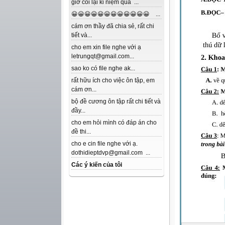
giờ coi lại kỉ niệm quá ...
😀😀😀😀😀😀😀😀😀😀😀😀 ...
cám ơn thầy đã chia sẻ, rất chi
tiết và...
cho em xin file nghe với ạ
letrungqt@gmail.com...
sao ko có file nghe ak...
rất hữu ích cho việc ôn tập, em
cám ơn...
bộ đề cương ôn tập rất chi tiết và
đầy...
cho em hỏi mình có đáp án cho
đề thi...
cho e cin file nghe với ạ.
dothidieptdvp@gmail.com ...
Các ý kiến của tôi