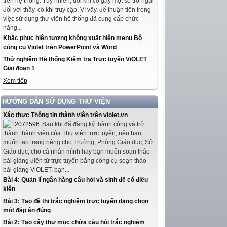
trên hệ thống. Tuy nhiên, đôi khi có gây một số trở ngại
đối với thầy, cô khi truy cập. Vì vậy, để thuận tiện trong
việc sử dụng thư viện hệ thống đã cung cấp chức
năng...
Khắc phục hiện tượng không xuất hiện menu Bộ
công cụ Violet trên PowerPoint và Word
Thử nghiệm Hệ thống Kiểm tra Trực tuyến ViOLET
Giai đoạn 1
Xem tiếp
HƯỚNG DẪN SỬ DỤNG THƯ VIỆN
Xác thực Thông tin thành viên trên violet.vn
Sau khi đã đăng ký thành công và trở
thành thành viên của Thư viện trực tuyến, nếu bạn
muốn tạo trang riêng cho Trường, Phòng Giáo dục, Sở
Giáo dục, cho cá nhân mình hay bạn muốn soạn thảo
bài giảng điện tử trực tuyến bằng công cụ soạn thảo
bài giảng ViOLET, bạn...
Bài 4: Quản lí ngân hàng câu hỏi và sinh đề có điều
kiện
Bài 3: Tạo đề thi trắc nghiệm trực tuyến dạng chọn
một đáp án đúng
Bài 2: Tạo cây thư mục chứa câu hỏi trắc nghiệm