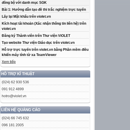
đồng bộ với danh mục SGK
Bài 1: Hướng dẫn tạo đề thi trắc nghiệm trực tuyến
Lấy lại Mật khẩu trên violet.vn
Kích hoạt tài khoản (Xác nhận thông tin liên hệ) trên
violet.vn
Đăng ký Thành viên trên Thư viện ViOLET
Tạo website Thư viện Giáo dục trên violet.vn
Hỗ trợ trực tuyến trên violet.vn bằng Phần mềm điều
khiển máy tính từ xa TeamViewer
Xem tiếp
HỖ TRỢ KĨ THUẬT
(024) 62 930 536
091 912 4899
hotro@violet.vn
LIÊN HỆ QUẢNG CÁO
(024) 66 745 632
096 181 2005