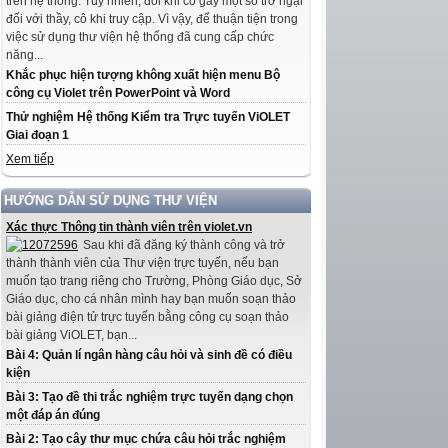
trên hệ thống. Tuy nhiên, đôi khi có gây một số trở ngại
đối với thầy, cô khi truy cập. Vì vậy, để thuận tiện trong
việc sử dụng thư viện hệ thống đã cung cấp chức
năng...
Khắc phục hiện tượng không xuất hiện menu Bộ
công cụ Violet trên PowerPoint và Word
Thử nghiệm Hệ thống Kiểm tra Trực tuyến ViOLET
Giai đoạn 1
Xem tiếp
HƯỚNG DẪN SỬ DỤNG THƯ VIỆN
Xác thực Thông tin thành viên trên violet.vn
Sau khi đã đăng ký thành công và trở
thành thành viên của Thư viện trực tuyến, nếu bạn
muốn tạo trang riêng cho Trường, Phòng Giáo dục, Sở
Giáo dục, cho cá nhân mình hay bạn muốn soạn thảo
bài giảng điện tử trực tuyến bằng công cụ soạn thảo
bài giảng ViOLET, bạn...
Bài 4: Quản lí ngân hàng câu hỏi và sinh đề có điều
kiện
Bài 3: Tạo đề thi trắc nghiệm trực tuyến dạng chọn
một đáp án đúng
Bài 2: Tạo cây thư mục chứa câu hỏi trắc nghiệm