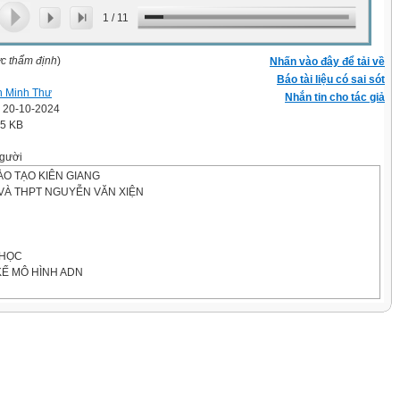
1
/
11
ợc thẩm định
)
Nhấn vào đây để tải về
Báo tài liệu có sai sót
 Minh Thư
Nhắn tin cho tác giả
' 20-10-2024
.5 KB
gười
ÀO TẠO KIÊN GIANG
À THPT NGUYỄN VĂN XIỆN
 HỌC
KẾ MÔ HÌNH ADN