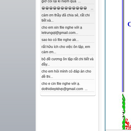
giờ coi lại kỉ niệm quá ...
😀😀😀😀😀😀😀😀😀😀😀😀 ...
cám ơn thầy đã chia sẻ, rất chi
tiết và...
cho em xin file nghe với ạ
letrungqt@gmail.com...
sao ko có file nghe ak...
rất hữu ích cho việc ôn tập, em
cám ơn...
bộ đề cương ôn tập rất chi tiết và
đầy...
cho em hỏi mình có đáp án cho
đề thi...
cho e cin file nghe với ạ.
dothidieptdvp@gmail.com ...