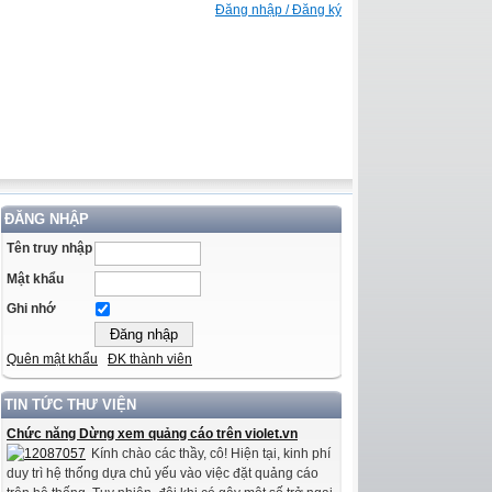
Đăng nhập / Đăng ký
ĐĂNG NHẬP
Tên truy nhập
Mật khẩu
Ghi nhớ
Quên mật khẩu
ĐK thành viên
TIN TỨC THƯ VIỆN
Chức năng Dừng xem quảng cáo trên violet.vn
Kính chào các thầy, cô! Hiện tại, kinh phí
duy trì hệ thống dựa chủ yếu vào việc đặt quảng cáo