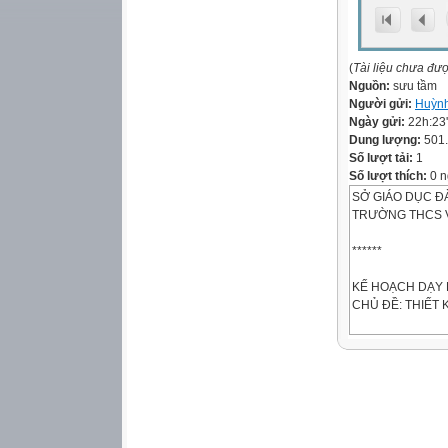
(
Tài liệu chưa đư
Nguồn:
sưu tầm
Người gửi:
Huỳnh
Ngày gửi:
22h:23
Dung lượng:
501
Số lượt tải:
1
Số lượt thích:
0 n
SỞ GIÁO DỤC Đ
TRƯỜNG THCS V
******
KẾ HOẠCH DẠY
CHỦ ĐỀ: THIẾT 
Giáo viên:
Tổ: KHTN
1. Tên chủ đề:
1