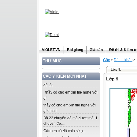
ViOLET.VN
Bài giảng
Giáo án
Đề thi & Kiểm t
Gốc
>
Đề thi khác
>
THƯ MỤC
Lớp 9.
CÁC Ý KIẾN MỚI NHẤT
Lớp 9.
đề tốt...
thầy cô cho em xin file nghe với
ạ!...
thầy cô cho em xin file nghe với
ạ! email:...
Bộ 22 chuyên đề mà được mỗi 1
chuyên đề,...
Cảm ơn cô đã chia sẻ ạ...