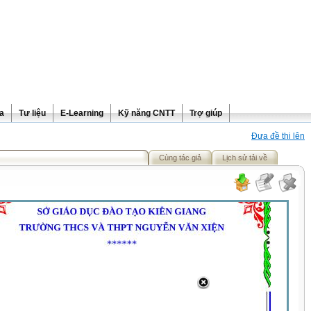
ra
Tư liệu
E-Learning
Kỹ năng CNTT
Trợ giúp
Đưa đề thi lên
Cùng tác giả
Lịch sử tải về