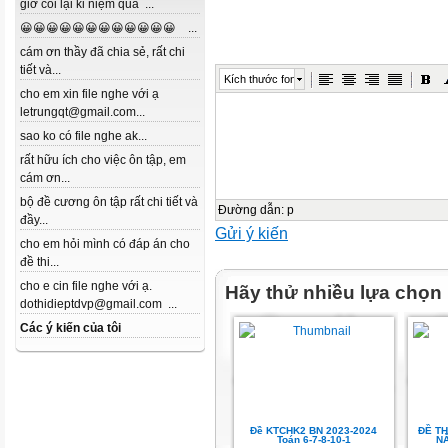
giờ coi lại kỉ niệm quá ...
😀😀😀😀😀😀😀😀😀😀😀😀 ...
cám ơn thầy đã chia sẻ, rất chi
tiết và...
Kích thước font
cho em xin file nghe với ạ
letrungqt@gmail.com...
sao ko có file nghe ak...
rất hữu ích cho việc ôn tập, em
cám ơn...
bộ đề cương ôn tập rất chi tiết và
Đường dẫn
:
p
đầy...
Gửi ý kiến
cho em hỏi mình có đáp án cho
đề thi...
cho e cin file nghe với ạ.
Hãy thử nhiều lựa chọn
dothidieptdvp@gmail.com ...
Các ý kiến của tôi
Đề KTCHK2 BN 2023-2024
ĐỀ TH
Toán 6-7-8-10-1
NĂ