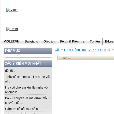
ViOLET.VN
Bài giảng
Giáo án
Đề thi & Kiểm tra
Tư liệu
E-Lea
Gốc
>
THPT Nâng cao (Chương trình cũ)
THƯ MỤC
Toán 11
CÁC Ý KIẾN MỚI NHẤT
đề tốt...
thầy cô cho em xin file nghe với
ạ!...
thầy cô cho em xin file nghe với
ạ! email:...
Bộ 22 chuyên đề mà được mỗi 1
chuyên đề,...
Cảm ơn cô đã chia sẻ ạ...