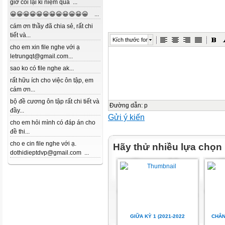
giờ coi lại kỉ niệm quá ...
😀😀😀😀😀😀😀😀😀😀😀😀 ...
cám ơn thầy đã chia sẻ, rất chi
tiết và...
Kích thước font
cho em xin file nghe với ạ
letrungqt@gmail.com...
sao ko có file nghe ak...
rất hữu ích cho việc ôn tập, em
cám ơn...
bộ đề cương ôn tập rất chi tiết và
Đường dẫn
:
p
đầy...
Gửi ý kiến
cho em hỏi mình có đáp án cho
đề thi...
cho e cin file nghe với ạ.
Hãy thử nhiều lựa chọn
dothidieptdvp@gmail.com ...
GIỮA KỲ 1 (2021-2022
CHÂN