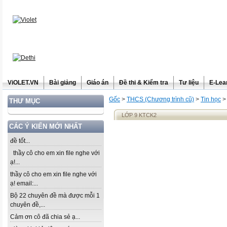
ViOLET.VN
Bài giảng
Giáo án
Đề thi & Kiểm tra
Tư liệu
E-Lea
Gốc
>
THCS (Chương trình cũ)
>
Tin học
THƯ MỤC
LỚP 9 KTCK2
CÁC Ý KIẾN MỚI NHẤT
đề tốt...
thầy cô cho em xin file nghe với
ạ!...
thầy cô cho em xin file nghe với
ạ! email:...
Bộ 22 chuyên đề mà được mỗi 1
chuyên đề,...
Cảm ơn cô đã chia sẻ ạ...