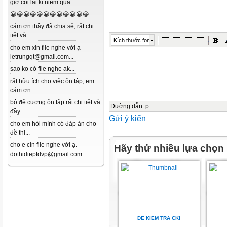
giờ coi lại kỉ niệm quá ...
😀😀😀😀😀😀😀😀😀😀😀😀 ...
cám ơn thầy đã chia sẻ, rất chi
tiết và...
Kích thước font
cho em xin file nghe với ạ
letrungqt@gmail.com...
sao ko có file nghe ak...
rất hữu ích cho việc ôn tập, em
cám ơn...
bộ đề cương ôn tập rất chi tiết và
Đường dẫn
:
p
đầy...
Gửi ý kiến
cho em hỏi mình có đáp án cho
đề thi...
cho e cin file nghe với ạ.
Hãy thử nhiều lựa chọn
dothidieptdvp@gmail.com ...
DE KIEM TRA CKI