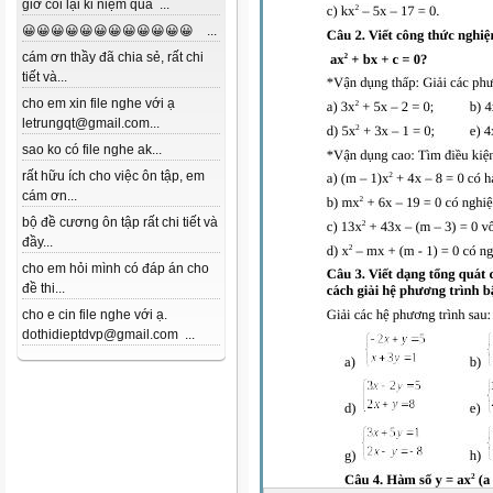
giờ coi lại kỉ niệm quá ...
😀😀😀😀😀😀😀😀😀😀😀😀 ...
cám ơn thầy đã chia sẻ, rất chi
tiết và...
cho em xin file nghe với ạ
letrungqt@gmail.com...
sao ko có file nghe ak...
rất hữu ích cho việc ôn tập, em
cám ơn...
bộ đề cương ôn tập rất chi tiết và
đầy...
cho em hỏi mình có đáp án cho
đề thi...
cho e cin file nghe với ạ.
dothidieptdvp@gmail.com ...