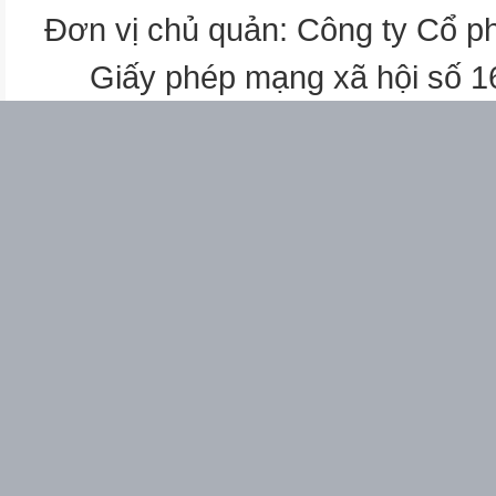
cách giải hệ phương trình bậc
Đơn vị chủ quản: Công ty Cổ p
Giải các hệ phương trình sau:
a)
Giấy phép mạng xã hội số 
b)
c)
d)
e)
f)
g)
h)
i)