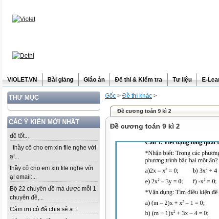
ViOLET.VN
Bài giảng
Giáo án
Đề thi & Kiểm tra
Tư liệu
E-Lea
Gốc
>
Đề thi khác
>
THƯ MỤC
Đề cương toán 9 kì 2
CÁC Ý KIẾN MỚI NHẤT
Đề cương toán 9 kì 2
đề tốt...
thầy cô cho em xin file nghe với
ạ!...
thầy cô cho em xin file nghe với
ạ! email:...
Bộ 22 chuyên đề mà được mỗi 1
chuyên đề,...
Cảm ơn cô đã chia sẻ ạ...