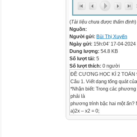
(
Tài liệu chưa được thẩm định
)
Nguồn:
Người gửi:
Bùi Thị Xuyến
Ngày gửi:
15h:04' 17-04-2024
Dung lượng:
54.8 KB
Số lượt tải:
5
Số lượt thích:
0 người
ĐỀ CƯƠNG HỌC KÌ 2 TOÁN 
Câu 1. Viết dạng tổng quát củ
*Nhận biết: Trong các phương 
phải là
phương trình bậc hai một ẩn? N
a)2x – x2 = 0;
b) 3x2 + 4 = 0;