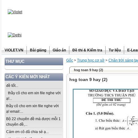
ViOLET.VN
Bài giảng
Giáo án
Đề thi & Kiểm tra
Tư liệu
E-Lea
Gốc
>
Trung học cơ sở
>
Chân trời sáng tạ
THƯ MỤC
hsg toan 9 hay (2)
CÁC Ý KIẾN MỚI NHẤT
hsg toan 9 hay (2)
đề tốt...
thầy cô cho em xin file nghe với
ạ!...
thầy cô cho em xin file nghe với
ạ! email:...
Bộ 22 chuyên đề mà được mỗi 1
chuyên đề,...
Cảm ơn cô đã chia sẻ ạ...