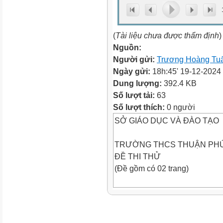
(
Tài liệu chưa được thẩm định
)
Nguồn:
Người gửi:
Trương Hoàng Tu
Ngày gửi:
18h:45' 19-12-2024
Dung lượng:
392.4 KB
Số lượt tải:
63
Số lượt thích:
0 người
SỞ GIÁO DỤC VÀ ĐÀO TẠO
TRƯỜNG THCS THUẬN PH
ĐỀ THI THỬ
(Đề gồm có 02 trang)
KỲ THI CHỌN HỌC SINH GIỎ
CẤP TỈNH THCS NĂM HỌC 2
Môn : Toán