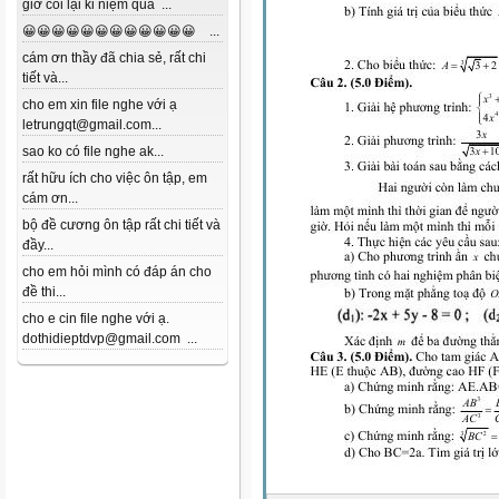
giờ coi lại kỉ niệm quá ...
😀😀😀😀😀😀😀😀😀😀😀😀 ...
cám ơn thầy đã chia sẻ, rất chi
tiết và...
cho em xin file nghe với ạ
letrungqt@gmail.com...
sao ko có file nghe ak...
rất hữu ích cho việc ôn tập, em
cám ơn...
bộ đề cương ôn tập rất chi tiết và
đầy...
cho em hỏi mình có đáp án cho
đề thi...
cho e cin file nghe với ạ.
dothidieptdvp@gmail.com ...