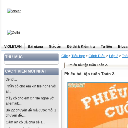
ViOLET.VN
Bài giảng
Giáo án
Đề thi & Kiểm tra
Tư liệu
E-Lea
Gốc
>
Tiểu học
>
Cánh Diều
>
Lớp 2
>
Toá
THƯ MỤC
Phiếu bài tập tuần Toán 2.
CÁC Ý KIẾN MỚI NHẤT
Phiếu bài tập tuần Toán 2.
đề tốt...
thầy cô cho em xin file nghe với
ạ!...
thầy cô cho em xin file nghe với
ạ! email:...
Bộ 22 chuyên đề mà được mỗi 1
chuyên đề,...
Cảm ơn cô đã chia sẻ ạ...