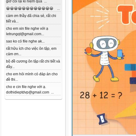
giờ coi lại kỉ niệm quá ...
😀😀😀😀😀😀😀😀😀😀😀😀 ...
cám ơn thầy đã chia sẻ, rất chi
tiết và...
cho em xin file nghe với ạ
letrungqt@gmail.com...
sao ko có file nghe ak...
rất hữu ích cho việc ôn tập, em
cám ơn...
bộ đề cương ôn tập rất chi tiết và
đầy...
cho em hỏi mình có đáp án cho
đề thi...
cho e cin file nghe với ạ.
dothidieptdvp@gmail.com ...