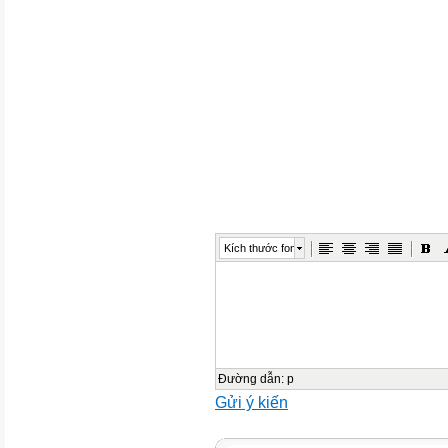
Kích thước font
Đường dẫn
:
p
Gửi ý kiến