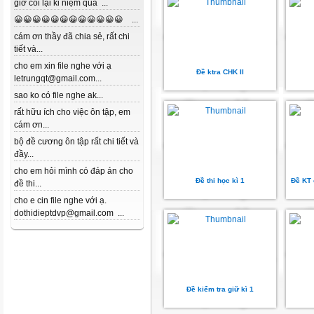
giờ coi lại kỉ niệm quá ...
😀😀😀😀😀😀😀😀😀😀😀😀 ...
cám ơn thầy đã chia sẻ, rất chi
tiết và...
cho em xin file nghe với ạ
Đề ktra CHK II
letrungqt@gmail.com...
sao ko có file nghe ak...
rất hữu ích cho việc ôn tập, em
cám ơn...
bộ đề cương ôn tập rất chi tiết và
đầy...
cho em hỏi mình có đáp án cho
Đề thi học kì 1
Đề KT 
đề thi...
cho e cin file nghe với ạ.
dothidieptdvp@gmail.com ...
Đề kiểm tra giữ kì 1