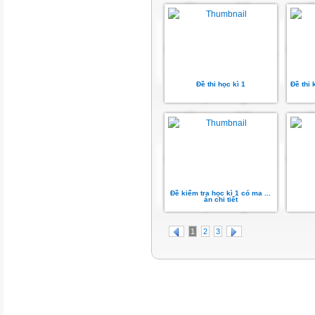
Đề thi học kì 1
Đề thi 
Đề kiểm tra học kì 1 có ma ...
án chi tiết
1
2
3