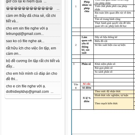
giờ coi lại kỉ niệm quá ...
😀😀😀😀😀😀😀😀😀😀😀😀 ...
cám ơn thầy đã chia sẻ, rất chi
tiết và...
cho em xin file nghe với ạ
letrungqt@gmail.com...
sao ko có file nghe ak...
rất hữu ích cho việc ôn tập, em
cám ơn...
bộ đề cương ôn tập rất chi tiết và
đầy...
cho em hỏi mình có đáp án cho
đề thi...
cho e cin file nghe với ạ.
dothidieptdvp@gmail.com ...