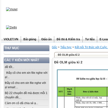
ViOLET.VN
Bài giảng
Giáo án
Đề thi & Kiểm tra
Tư liệu
E-Lea
Gốc
>
Tiểu học
>
Kết nối Tri thức với Cuộc
THƯ MỤC
Đề OLM giữa kì 2
CÁC Ý KIẾN MỚI NHẤT
Đề OLM giữa kì 2
đề tốt...
thầy cô cho em xin file nghe với
ạ!...
thầy cô cho em xin file nghe với
ạ! email:...
Bộ 22 chuyên đề mà được mỗi 1
chuyên đề,...
Cảm ơn cô đã chia sẻ ạ...